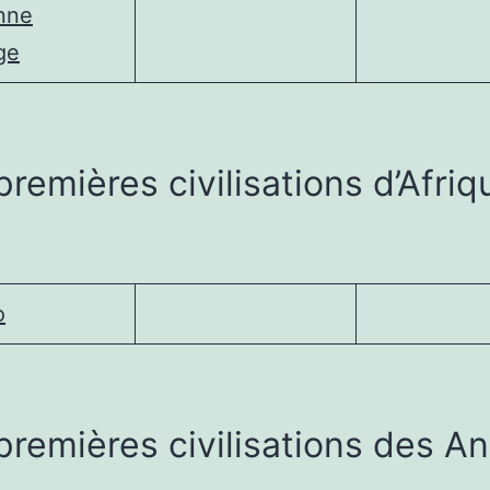
nne
ge
premières civilisations d’Afriq
o
premières civilisations des A