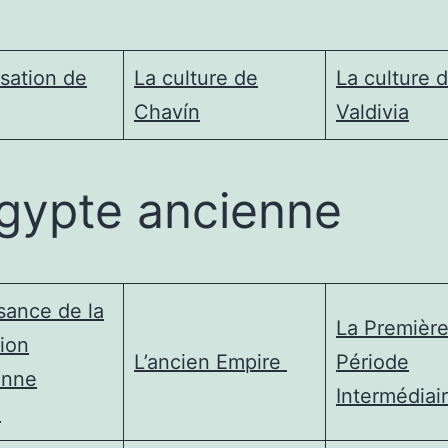
isation de
La culture de
La culture 
Chavín
Valdivia
Égypte ancienne
sance de la
La Premièr
tion
L’ancien Empire
Période
enne
Intermédiai
e