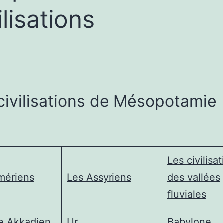
ilisations
civilisations de Mésopotamie
Les civilisa
mériens
Les Assyriens
des vallées
fluviales
re Akkadien
Ur
Babylone