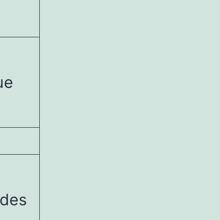
ue
ndes