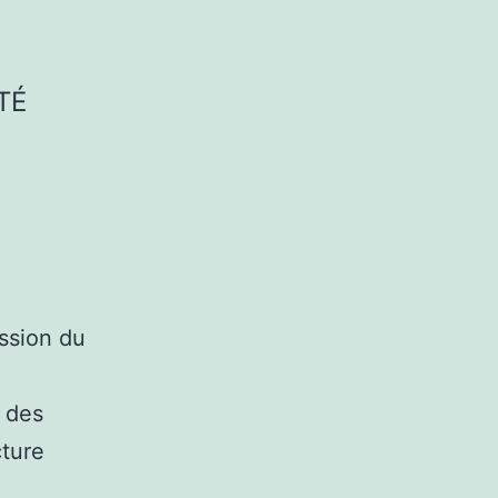
TÉ
ission du
 des
cture