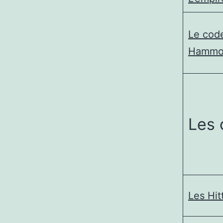
Le cod
Hammo
Les 
Les Hit