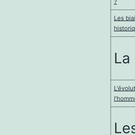
?
Les bia
histori
La 
L’évolu
l’homm
Le