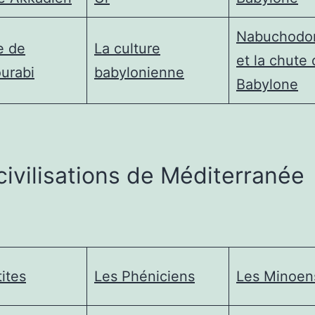
Nabuchodo
e de
La culture
et la chute
urabi
babylonienne
Babylone
civilisations de Méditerranée
tites
Les Phéniciens
Les Minoen