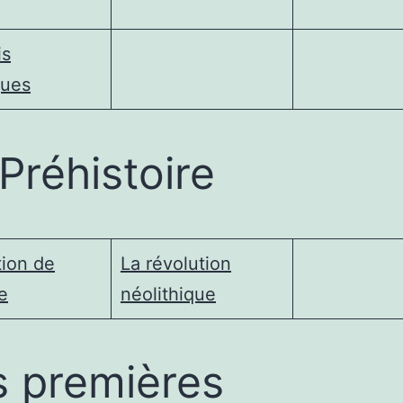
is
ques
Préhistoire
tion de
La révolution
e
néolithique
s premières