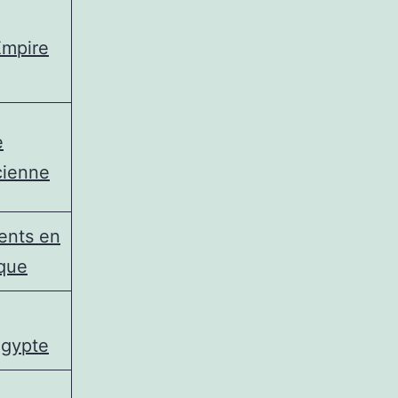
Empire
e
cienne
ents en
ique
Égypte