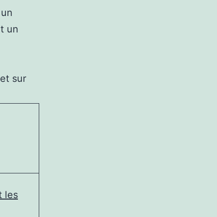
 un
et un
et sur
 les