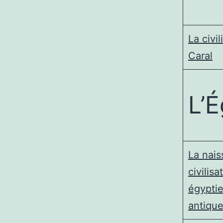
La civil
Caral
L’
La nais
civilisa
égypti
antiqu