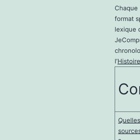
Chaque a
format sp
lexique 
JeCompr
chronolo
l’
Histoir
Co
Quelles
sources