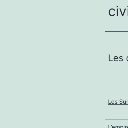
civ
Les 
Les Su
L’empi